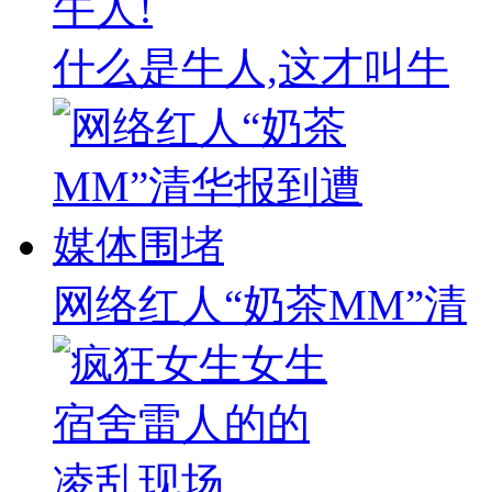
什么是牛人,这才叫牛
网络红人“奶茶MM”清