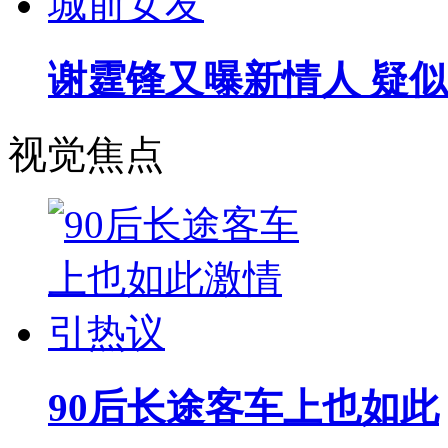
谢霆锋又曝新情人 疑似
视觉焦点
90后长途客车上也如此