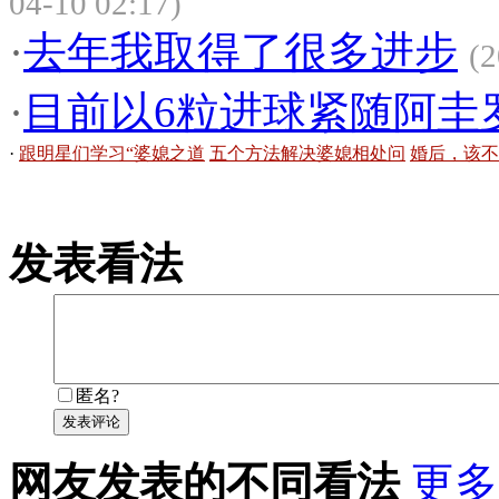
04-10 02:17)
·
去年我取得了很多进步
(2
·
目前以6粒进球紧随阿圭
·
跟明星们学习“婆媳之道
五个方法解决婆媳相处问
婚后，该不
发表看法
匿名?
发表评论
网友发表的不同看法
更多