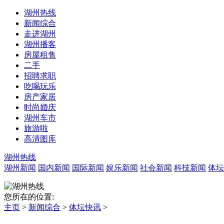
湖州热线
新闻综合
走进湖州
湖州播客
房屋租售
二手
招聘求职
吃喝玩乐
房产家居
时尚婚庆
湖州车市
旅游啦
高清图库
湖州热线
湖州新闻
国内新闻
国际新闻
娱乐新闻
社会新闻
科技新闻
体坛
您所在的位置:
主页
>
新闻综合
>
体坛快讯
>