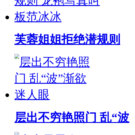
芙蓉姐姐拒绝潜规则
层出不穷艳照门 乱“波