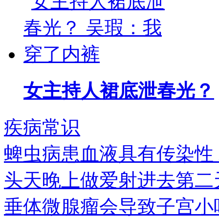
女主持人裙底泄春光？
疾病常识
蜱虫病患血液具有传染性
头天晚上做爱射进去第二
垂体微腺瘤会导致子宫小