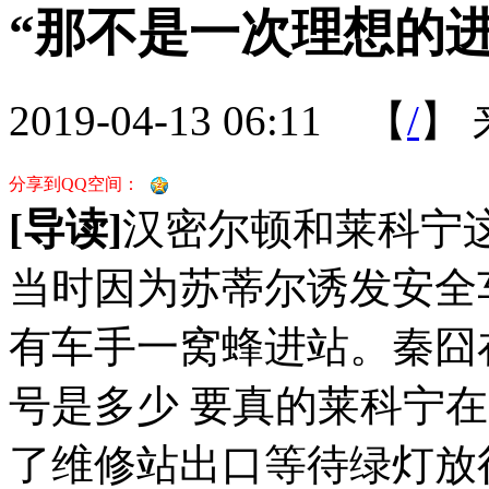
“那不是一次理想的
2019-04-13 06:11
【
/
】
分享到QQ空间：
[导读]
汉密尔顿和莱科宁
当时因为苏蒂尔诱发安全车
有车手一窝蜂进站。秦囧
号是多少 要真的莱科宁
了维修站出口等待绿灯放