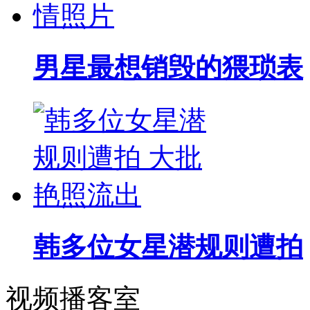
男星最想销毁的猥琐表
韩多位女星潜规则遭拍
视频播客室