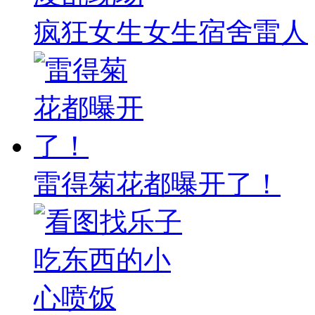
疯狂女生女生宿舍雷人
雷得菊花都曝开了！