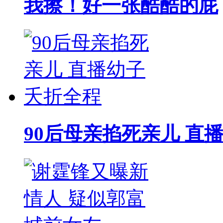
我擦！好一张酷酷的屁
90后母亲掐死亲儿 直