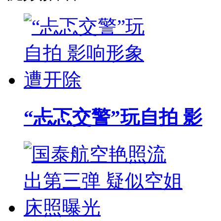
“忐忑交警”玩自拍 影