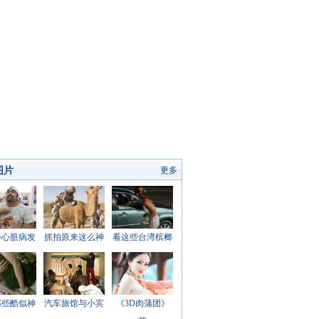
图片
更多
会心脏病发
抓拍原来这么神
看这些台湾槟榔
那些酷似神
汽车旅馆与小宾
《3D肉蒲团》