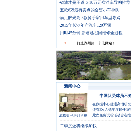
省油才是王道 6-10万元省油车导购推荐
·
五款8万最有卖点的合资小车导购
·
满足眼光高 8款抢手家用车型导购
·
2015年长沙年产汽车120万辆
·
用时45分钟 新君越召回维修全过程
·
打造湖州第一车讯网站！
新闻中心
中国队受球员不
在数据中心普通高招研究
还有2次入选年度最佳防
此次免费试听活动旨在推
成都美甲培训学校
二季度还将继续加快
·