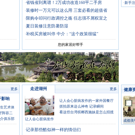
省钱省到离谱！2万成功改造160平二手房
·
·
新手注
方
·
新手须
装修时一万元可以这么用 三套必看的超值省
·
·
新手
限购令叩问行政调控之殇 任志强不屑权宜之
·
·
制动
夏日装修注意防暑防湿
·
·
不要忽
补税买房被叫停 中介：“这个政策很猛”
·
·
台风高
您的家居好帮手
走进湖州
更多
更多
健康
齐影响
让人会心脏病发作的一家外国餐厅
抓拍原来这么神奇 记录瞬间
生艺术体
看这些台湾槟榔西施妹是怎么招揽
守阵容二
介俱乐部
让人会心脏病发作
成都美
【
记录那些酷似神一样的情侣们
·