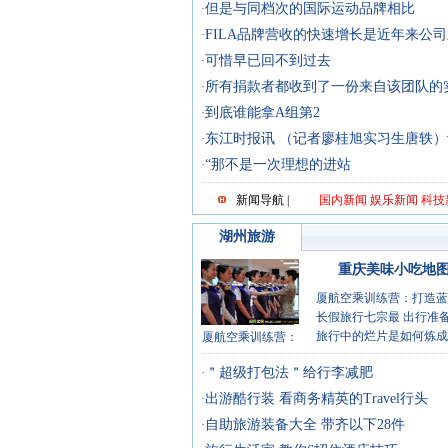
但是与同档次的国际运动品牌相比
·
FILA品牌营收的快速增长是近年来公
·
可惜早已回不到过去
·
所有捐款者都收到了一份来自该团队的
·
到底谁能拿A组第2
·
东江时报讯 （记者廖桂旭实习生唐轶）
·
“那不是一次理想的进站
·
新闻导航 |
国内新闻
娱乐新闻
科技
湖州旅游
重庆美味小吃地图 
厦航空乘训练营：打造蓝
长假旅行七宗最 出行准
旅行中的烂片是如何炼成
厦航空乘训练营：
＂超级打包法＂给行李减肥
·
出游酷行装 看商务精英的Travel行头
·
自助旅游装备大全 带齐以下28件
·