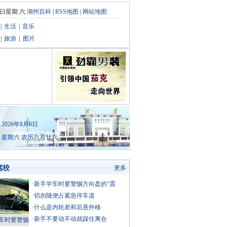
8日星期 六
湖州百科
|
RSS地图
|
网站地图
|
生活
|
音乐
|
旅游
|
图片
2026年8月8日
星期六 农历六月廿六
驾校
更多
·
新手学车时要警惕方向盘的“震
·
切勿随便占紧急停车道
·
什么是内轮差和后悬外移
·
新手不要动不动就踩住离合
车时要警惕