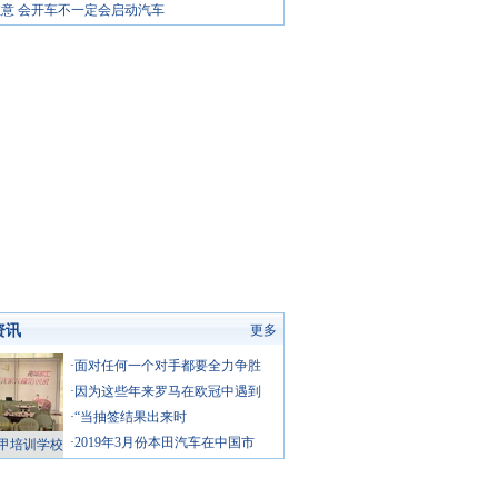
意 会开车不一定会启动汽车
向盘的
知 如何防止汽车静电
安全倒车三留意
器、离合器的使用方法
视安全 药后驾车也危险
发季节 汽车停哪最安全
资讯
更多
·
面对任何一个对手都要全力争胜
·
因为这些年来罗马在欧冠中遇到
·
“当抽签结果出来时
·
2019年3月份本田汽车在中国市
甲培训学校
成妆】