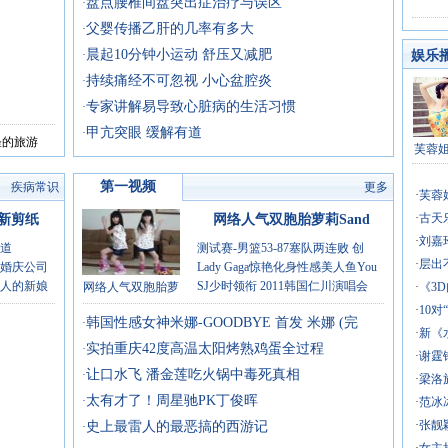
盘点腰椎间盘突出症治疗与误区
·
父婴传播乙肝的几率有多大
·
湖
晨起10分钟小运动 舒压又减肥
·
娱乐
持续痛经不可忽视 小心盆腔炎
·
专家讲解易导致心脏病的生活习惯
·
甲亢突眼 缓解有道
·
怪的旅游
芙蓉
第一视频
疾病常识
更多
·
芙蓉
·
古天
新剪纸
网络人气双胞胎萝莉Sand
·
刘嘉
道
测试赛-男篮53-87塞队两连败 创
·
层出
婚庆公司
Lady Gaga惊艳化身性感美人鱼You
人的新娘
SJ少时领衔 2011韩国仁川演唱会
网络人气双胞胎萝
·
《3
·
10
韩国性感女神米娜-GOODBYE 首发 米娜 (完
·
·
新《
实拍重庆42度高温太阳烤熟鸡蛋全过程
·
·
谢霆
让口水飞 潘金莲吃火锅中毒死真相
·
·
梁洛
太有才了！周星驰PK丁俊晖
·
·
范冰
·
张靓
史上最雷人的最恶搞的西游记
·