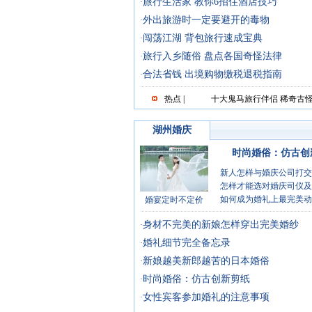
旅行生活家 教你6招住酒店技巧
·
外出旅游时一定要避开的毒物
·
闯荡江湖 背包旅行速成宝典
·
旅行入乡随俗 盘点各国奇怪法律
·
合法省钱 出境购物缴税退税指南
·
热点 |
十大鬼马旅行伴侣
稀奇古
实
湖州婚庆
时尚婚俗：仿古创
新人怎样与婚庆公司打交
怎样才能选对婚庆司仪及
如何成为婚礼上最完美动
婚宴定时不定价
身材不完美的新娘怎样穿出完美婚纱
·
婚礼细节完全备忘录
·
新娘越美新郎越苦的日本婚俗
·
时尚婚俗：仿古创新剪纸
·
女性宾客参加婚礼的注意事项
·