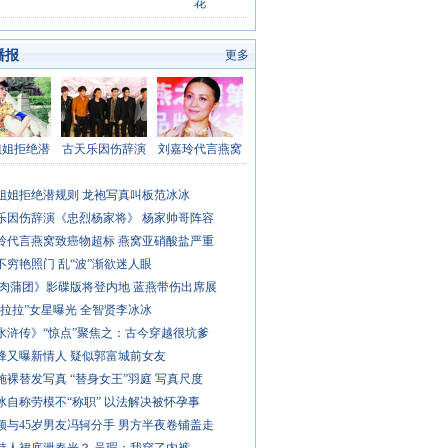
花
州风情
香车美女
性感媚图
大千世界
娱乐八卦
播报
更多
姐姐拒绝潜
古天乐因伤辞演
刘嘉玲代言燕窝
姐姐拒绝潜规则 龙袍写真叫板范冰冰
乐因伤辞演《忠烈杨家将》 杨家帅哥阵容
玲代言燕窝致癌物超标 燕窝亚硝酸盐严重
不穷艳照门 乱“波”渐欲迷人眼
D肉蒲团》影碟版将登内地 蓝燕带伤出席展
对“拉拉”女星曝光 全智贤李冰冰
水浒传》“惊点”聚焦之：古今穿越很坑爹
锋又曝新情人 疑似郭富城前女友
施裸替发写真 “替身女王”羽庭 写真尺度
冰自称劳模不“称职” 以法解决被怀孕事
颖与45岁男友冯轲分手 男方半夜卷铺盖走