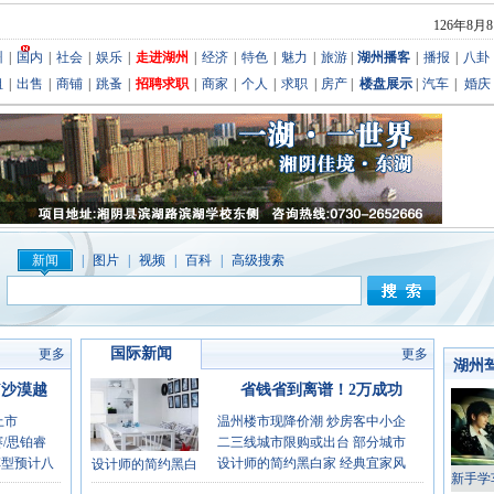
126年8月
州
|
国内
|
社会
|
娱乐
|
走进湖州
|
经济
|
特色
|
魅力
|
旅游
|
湖州播客
|
播报
|
八卦
租
|
出售
|
商铺
|
跳蚤
|
招聘求职
|
商家
|
个人
|
求职
|
房产
|
楼盘展示
|
汽车
|
婚庆
新闻
|
图片
|
视频
|
百科
|
高级搜索
国际新闻
更多
更多
湖州
N沙漠越
省钱省到离谱！2万成功
上市
温州楼市现降价潮 炒房客中小企
/思铂睿
二三线城市限购或出台 部分城市
L车型预计八
设计师的简约黑白家 经典宜家风
设计师的简约黑白
新手学