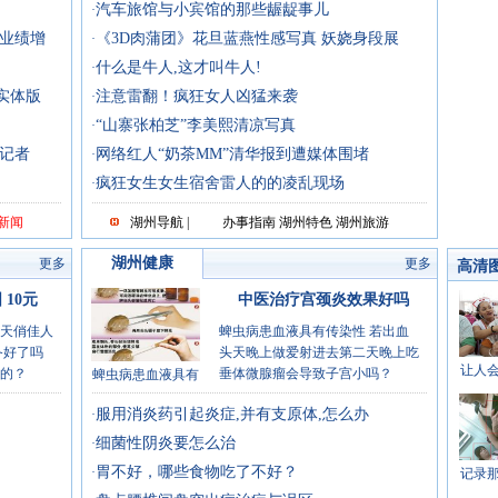
汽车旅馆与小宾馆的那些龌龊事儿
·
司业绩增
《3D肉蒲团》花旦蓝燕性感写真 妖娆身段展
·
什么是牛人,这才叫牛人!
·
实体版
注意雷翻！疯狂女人凶猛来袭
·
“山寨张柏芝”李美熙清凉写真
·
记者
网络红人“奶茶MM”清华报到遭媒体围堵
·
疯狂女生女生宿舍雷人的的凌乱现场
·
新闻
湖州导航 |
办事指南
湖州特色
湖州旅游
湖州健康
更多
更多
高清
10元
中医治疗宫颈炎效果好吗
天俏佳人
蜱虫病患血液具有传染性 若出血
备好了吗
头天晚上做爱射进去第二天晚上吃
让人
的？
垂体微腺瘤会导致子宫小吗？
蜱虫病患血液具有
服用消炎药引起炎症,并有支原体,怎么办
·
细菌性阴炎要怎么治
·
胃不好，哪些食物吃了不好？
·
记录