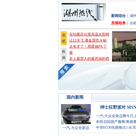
新闻综合
|
湖
房屋租售
|
出
实拍重庆42度高温太阳烤
笑
让口水飞 潘金莲吃火锅
吧
太有才了！周星驰PK丁
疾
俊
病
史上最雷人的最恶搞的西
房奴射手男的悲惨激情生
国内新闻
绅士狂野派对 MS
一汽-大众全新迈腾今日
本田召回国产雅阁/奥德赛
中华H530先期推出1.6
一汽-大众全新迈