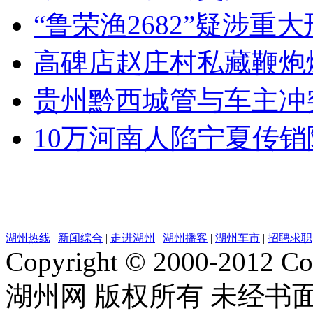
“鲁荣渔2682”疑涉重
高碑店赵庄村私藏鞭炮
贵州黔西城管与车主冲
10万河南人陷宁夏传销
湖州热线
|
新闻综合
|
走进湖州
|
湖州播客
|
湖州车市
|
招聘求职
Copyright © 2000-2012 Cor
湖州网 版权所有 未经书