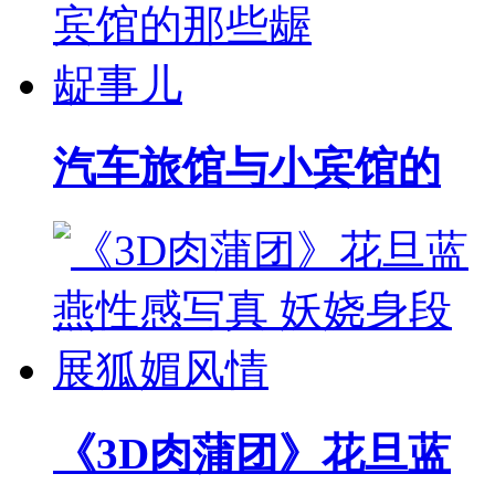
汽车旅馆与小宾馆的
《3D肉蒲团》花旦蓝