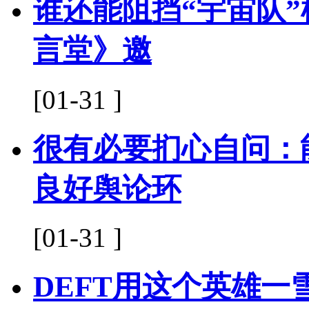
谁还能阻挡“宇宙队
言堂》邀
[01-31 ]
很有必要扪心自问：
良好舆论环
[01-31 ]
DEFT用这个英雄一