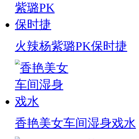
火辣杨紫璐PK保时捷
香艳美女车间湿身戏水