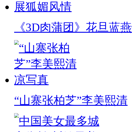
《3D肉蒲团》花旦蓝
“山寨张柏芝”李美熙清