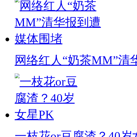
网络红人“奶茶MM”清
一枝花or豆腐渣？40岁