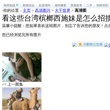
湖州热线
新闻综合
走进湖州
湖州播客
房屋租售
二手
招聘求职
·你的位置：
主页
>
高清图片
>
大千世界
>
高清图
看这些台湾槟榔西施妹是怎么招
温馨小提醒：您如果喜欢这组图片，别忘了告诉您的朋友！点
您已经浏览完所有图片
<< 上一图集