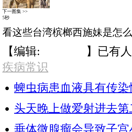
下一图集 >>
5秒
看这些台湾槟榔西施妹是怎
【编辑:
湖州热线
】已有
人
疾病常识
蜱虫病患血液具有传染
头天晚上做爱射进去第
垂体微腺瘤会导致子宫