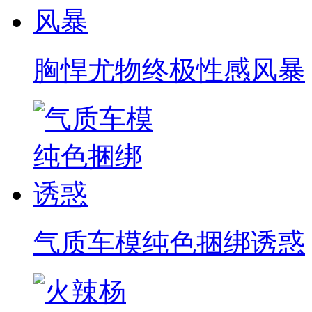
胸悍尤物终极性感风暴
气质车模纯色捆绑诱惑