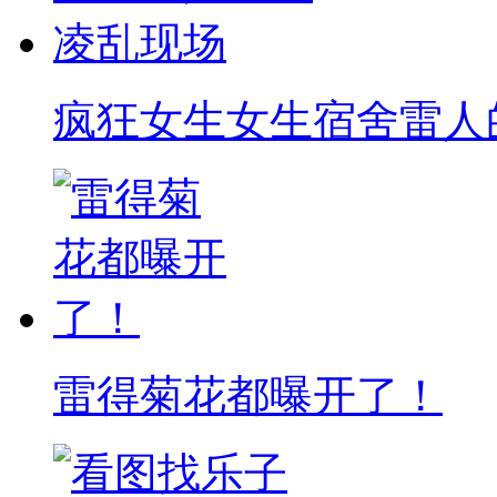
疯狂女生女生宿舍雷人
雷得菊花都曝开了！