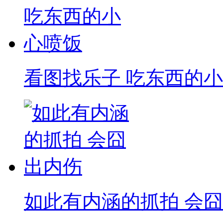
看图找乐子 吃东西的小
如此有内涵的抓拍 会囧