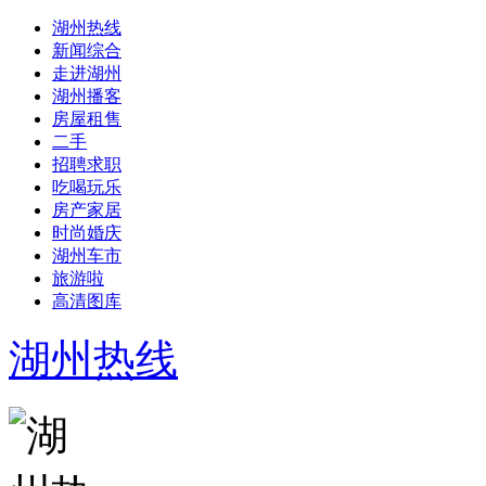
湖州热线
新闻综合
走进湖州
湖州播客
房屋租售
二手
招聘求职
吃喝玩乐
房产家居
时尚婚庆
湖州车市
旅游啦
高清图库
湖州热线