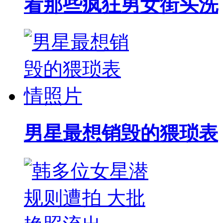
看那些疯狂男女街头洗
男星最想销毁的猥琐表