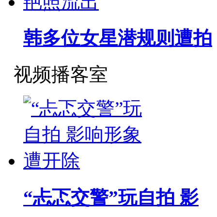
韩多位女星潜规则遭拍
视频播客室
“忐忑交警”玩自拍 影