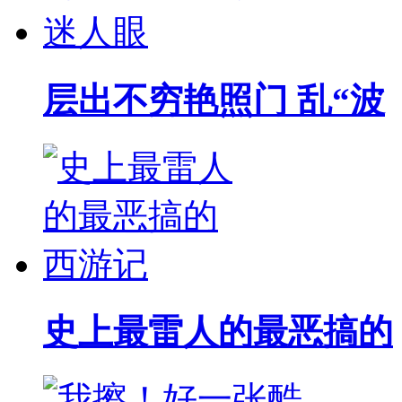
层出不穷艳照门 乱“波
史上最雷人的最恶搞的