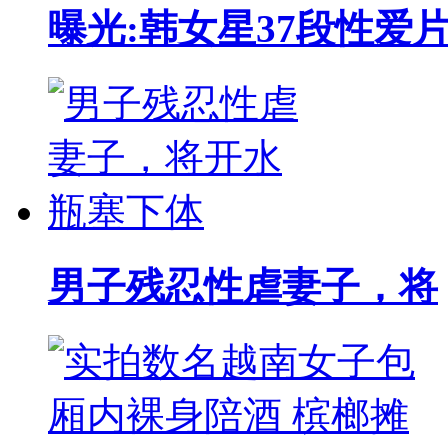
曝光:韩女星37段性爱
男子残忍性虐妻子，将