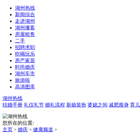
湖州热线
新闻综合
走进湖州
湖州播客
房屋租售
二手
招聘求职
吃喝玩乐
房产家居
时尚婚庆
湖州车市
旅游啦
高清图库
湖州热线
结婚手册
礼仪礼节
婚礼流程
新娘装扮
婆媳之间
减肥瘦身
育儿
您所在的位置:
主页
>
婚庆
>
健康频道
>