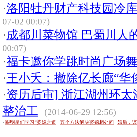
·
洛阳牡丹财产科技园冷
07-02 00:07)
·
成都川菜物馆 巴蜀川人
00:07)
·
福卡邀你学跳时尚广场
·
王小夭：撤除亿长廊“华
·
资历后审] 浙江湖州环
整治工
(2014-06-29 12:56)
·
跟明星们学习“婆媳之道
五个方法解决婆媳相处问
婚后，该