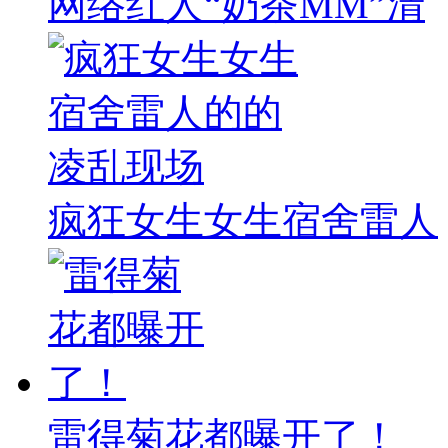
网络红人“奶茶MM”清
疯狂女生女生宿舍雷人
雷得菊花都曝开了！