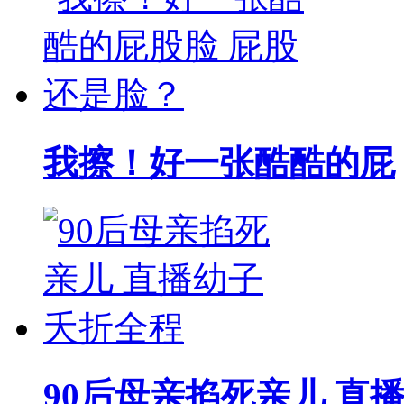
我擦！好一张酷酷的屁
90后母亲掐死亲儿 直