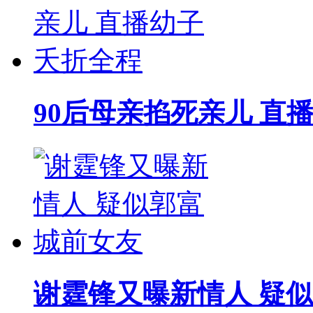
90后母亲掐死亲儿 直
谢霆锋又曝新情人 疑似