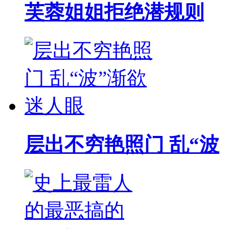
芙蓉姐姐拒绝潜规则
层出不穷艳照门 乱“波