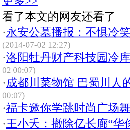
更多>>
看了本文的网友还看了
·
永安公墓播报：不惧冷笑
(2014-07-02 12:27)
·
洛阳牡丹财产科技园冷
02 00:07)
·
成都川菜物馆 巴蜀川人
00:07)
·
福卡邀你学跳时尚广场
·
王小夭：撤除亿长廊“华