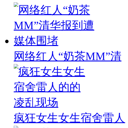
网络红人“奶茶MM”清
疯狂女生女生宿舍雷人