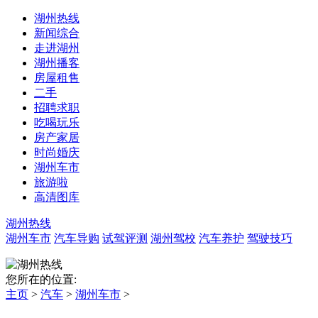
湖州热线
新闻综合
走进湖州
湖州播客
房屋租售
二手
招聘求职
吃喝玩乐
房产家居
时尚婚庆
湖州车市
旅游啦
高清图库
湖州热线
湖州车市
汽车导购
试驾评测
湖州驾校
汽车养护
驾驶技巧
您所在的位置:
主页
>
汽车
>
湖州车市
>