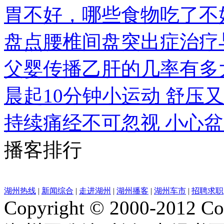
胃不好，哪些食物吃了不
盘点腰椎间盘突出症治疗
父婴传播乙肝的几率有多
晨起10分钟小运动 舒压
持续痛经不可忽视 小心
播客排行
湖州热线
|
新闻综合
|
走进湖州
|
湖州播客
|
湖州车市
|
招聘求职
Copyright © 2000-2012 Cor