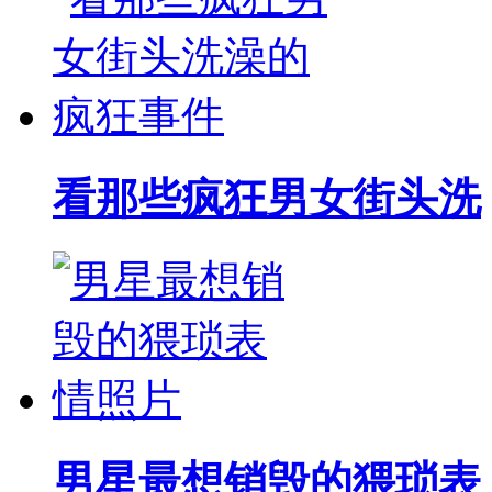
看那些疯狂男女街头洗
男星最想销毁的猥琐表