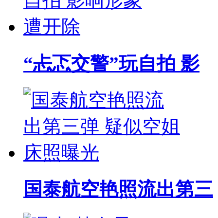
“忐忑交警”玩自拍 影
国泰航空艳照流出第三