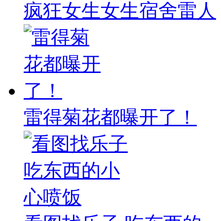
疯狂女生女生宿舍雷人
雷得菊花都曝开了！