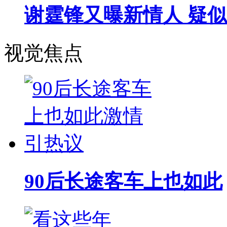
谢霆锋又曝新情人 疑似
视觉焦点
90后长途客车上也如此