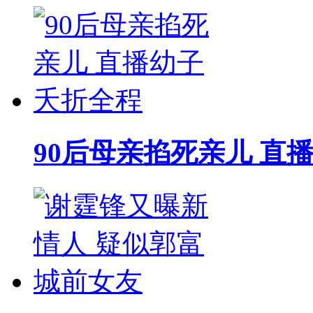
90后母亲掐死亲儿 直