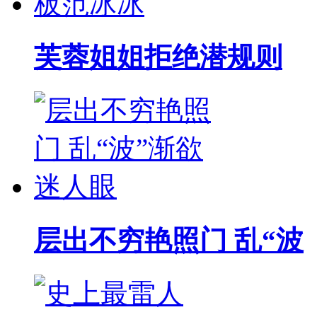
芙蓉姐姐拒绝潜规则
层出不穷艳照门 乱“波