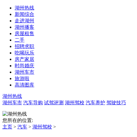
湖州热线
新闻综合
走进湖州
湖州播客
房屋租售
二手
招聘求职
吃喝玩乐
房产家居
时尚婚庆
湖州车市
旅游啦
高清图库
湖州热线
湖州车市
汽车导购
试驾评测
湖州驾校
汽车养护
驾驶技巧
您所在的位置:
主页
>
汽车
>
湖州驾校
>