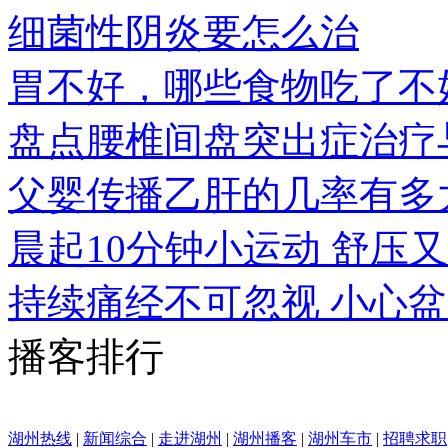
细菌性阴炎要怎么治
胃不好，哪些食物吃了不
盘点腰椎间盘突出症治疗
父婴传播乙肝的几率有多
晨起10分钟小运动 舒压
持续痛经不可忽视 小心
播客排行
湖州热线
|
新闻综合
|
走进湖州
|
湖州播客
|
湖州车市
|
招聘求职