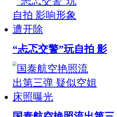
“忐忑交警”玩自拍 影
国泰航空艳照流出第三