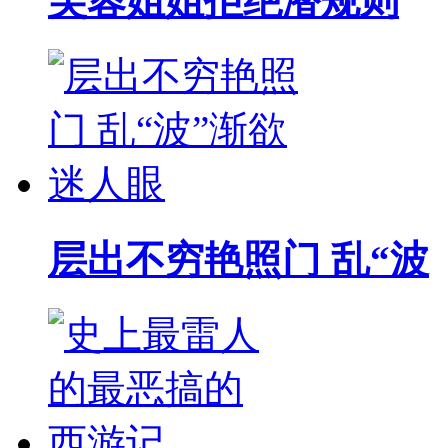
芙蓉姐姐拒绝潜规则
层出不穷艳照门 乱“波