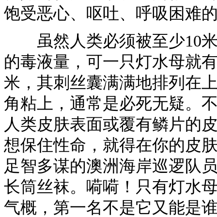
饱受恶心、呕吐、呼吸困难
虽然人类必须被至少10米
的毒液量，可一只灯水母就有
米，其刺丝囊满满地排列在
角粘上，通常是必死无疑。
人类皮肤表面或覆有鳞片的
想保住性命，就得在你的皮
足智多谋的澳洲海岸巡逻队
长筒丝袜。嗬嗬！只有灯水
气概，第一名不是它又能是