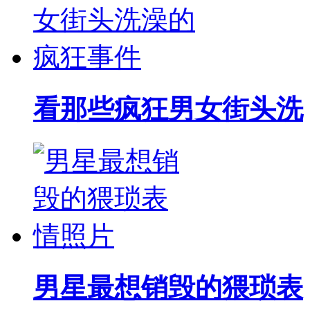
看那些疯狂男女街头洗
男星最想销毁的猥琐表