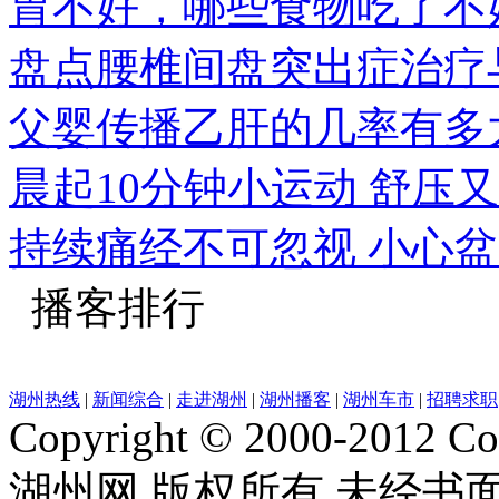
胃不好，哪些食物吃了不
盘点腰椎间盘突出症治疗
父婴传播乙肝的几率有多
晨起10分钟小运动 舒压
持续痛经不可忽视 小心
播客排行
湖州热线
|
新闻综合
|
走进湖州
|
湖州播客
|
湖州车市
|
招聘求职
Copyright © 2000-2012 Cor
湖州网 版权所有 未经书