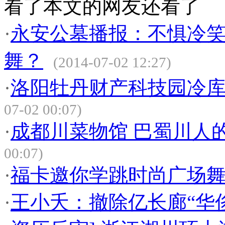
看了本文的网友还看了
·
永安公墓播报：不惧冷笑
舞？
(2014-07-02 12:27)
·
洛阳牡丹财产科技园冷
07-02 00:07)
·
成都川菜物馆 巴蜀川人
00:07)
·
福卡邀你学跳时尚广场
·
王小夭：撤除亿长廊“华