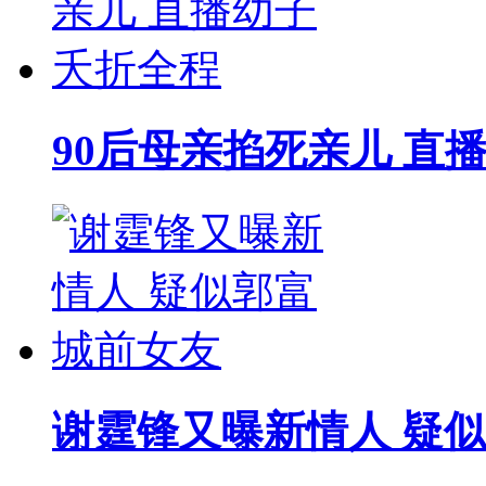
90后母亲掐死亲儿 直
谢霆锋又曝新情人 疑似