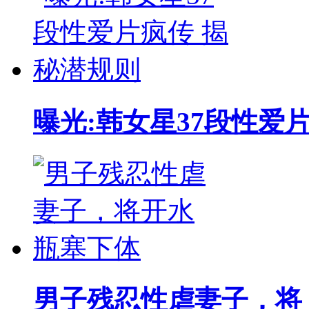
曝光:韩女星37段性爱
男子残忍性虐妻子，将