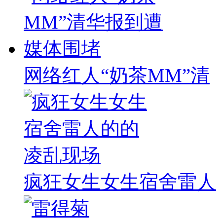
网络红人“奶茶MM”清
疯狂女生女生宿舍雷人