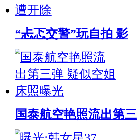
“忐忑交警”玩自拍 影
国泰航空艳照流出第三