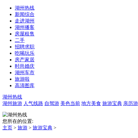
湖州热线
新闻综合
走进湖州
湖州播客
房屋租售
二手
招聘求职
吃喝玩乐
房产家居
时尚婚庆
湖州车市
旅游啦
高清图库
湖州热线
湖州旅游
人气线路
自驾游
美色当前
地方美食
旅游宝典
亲历游
您所在的位置:
主页
>
旅游
>
旅游宝典
>