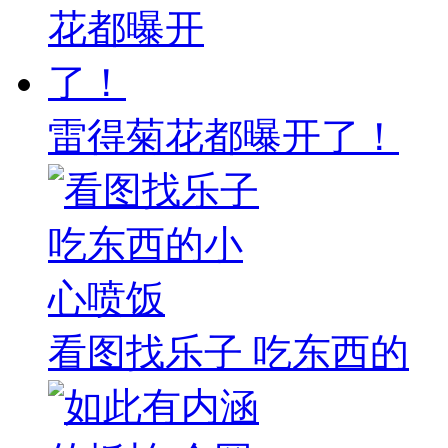
雷得菊花都曝开了！
看图找乐子 吃东西的