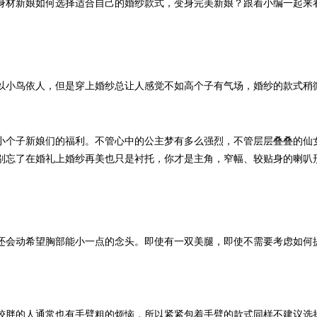
身材新娘如何选择适合自己的婚纱款式，变身完美新娘？跟着小编一起来
以小鸟依人，但是穿上婚纱总让人感觉不如高个子有气场，婚纱的款式稍
小个子新娘们的福利。不管心中的公主梦有多么强烈，不管层层叠叠的仙
别忘了在婚礼上婚纱再美也只是衬托，你才是主角，窄幅、较贴身的喇叭
还会动希望胸部能小一点的念头。即使有一双美腿，即使不需要考虑如何提
较胖的人通常也有手臂粗的烦恼，所以紧紧包着手臂的款式同样不建议选