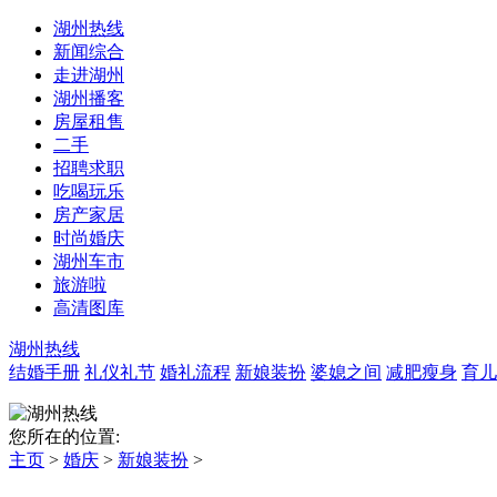
湖州热线
新闻综合
走进湖州
湖州播客
房屋租售
二手
招聘求职
吃喝玩乐
房产家居
时尚婚庆
湖州车市
旅游啦
高清图库
湖州热线
结婚手册
礼仪礼节
婚礼流程
新娘装扮
婆媳之间
减肥瘦身
育儿
您所在的位置:
主页
>
婚庆
>
新娘装扮
>