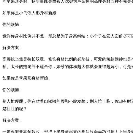
的苹果形身材、缺少曲线美而被人戏称为芦柴棒的高瘦身材五种不完美
如果你是小鸟依人形身材新娘
你的烦恼：
也许你身材比例并不差，却总是为了身高纠结；小个子在爱人面前尽可
解决方案：
高腰线当然是拉长双腿、修饰身材比例的必杀技，可爱的短款婚纱也是
袖、太长的拖尾并不适合你，婚纱的体积越大你就会显得越娇小，可是
如果你是苹果形身材新娘
你的烦恼：
别人忙瘦腿，你在对着肉嘟嘟的腰和小腹发愁；别人忙丰胸，你却有时
是壮壮的呢？
解决方案：
一定要避开高领款式，想把上半身藏起来的想法只会弄巧成拙！上半身