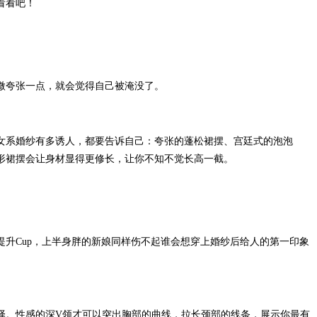
看看吧！
微夸张一点，就会觉得自己被淹没了。
女系婚纱有多诱人，都要告诉自己：夸张的蓬松裙摆、宫廷式的泡泡
形裙摆会让身材显得更修长，让你不知不觉长高一截。
升Cup，上半身胖的新娘同样伤不起谁会想穿上婚纱后给人的第一印象
择。性感的深V领才可以突出胸部的曲线，拉长颈部的线条，展示你最有