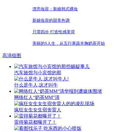
漂亮妆容：新娘韩式裸妆
新娘妆容的甜美色调
只需四步 打造性感美背
美丽的S人生，从五行果蔬丰胸奶茶开始
高清组图
汽车旅馆与小宾馆的那
什么是牛人,这才叫牛
网络红人“奶茶MM”清
疯狂女生女生宿舍雷人
雷得菊花都曝开了！