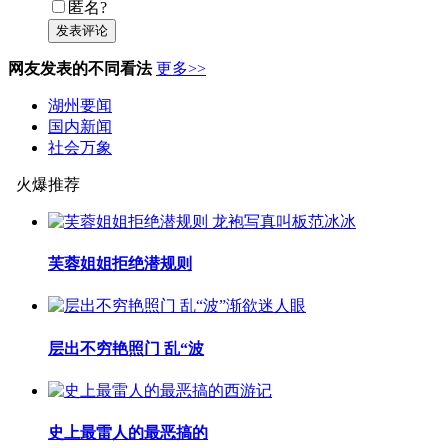
匿名?
发表评论
网友发表的不同看法
更多>>
湖州要闻
国内新闻
社会万象
火爆推荐
芙蓉姐姐拒绝潜规则
层出不穷艳照门 乱“波
史上最雷人的最恶搞的