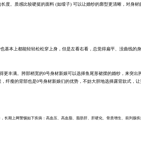
长度。质感比较硬挺的面料 (如缎子) 可以让婚纱的廓型更清晰，对身
纱也基本上都能轻轻松松穿上身，但是左看右看，总觉得扁平、没曲线的
得更丰满。胯部稍宽的0号身材新娘可以选择鱼尾形裙摆的婚纱，来突出
候，纤瘦的背部也是0号身材新娘们的优势，不妨大胆地选择露背款式，让
力，长期上网警惕如下疾病：高血压、高血脂、脂肪肝、肝硬化、骨质增生、前列腺