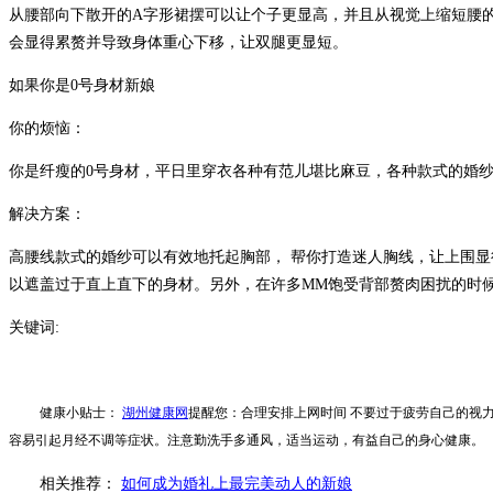
从腰部向下散开的A字形裙摆可以让个子更显高，并且从视觉上缩短腰的
会显得累赘并导致身体重心下移，让双腿更显短。
如果你是0号身材新娘
你的烦恼：
你是纤瘦的0号身材，平日里穿衣各种有范儿堪比麻豆，各种款式的婚
解决方案：
高腰线款式的婚纱可以有效地托起胸部， 帮你打造迷人胸线，让上围显
以遮盖过于直上直下的身材。另外，在许多MM饱受背部赘肉困扰的时
关键词:
健康小贴士：
湖州健康网
提醒您：合理安排上网时间 不要过于疲劳自己的视
容易引起月经不调等症状。注意勤洗手多通风，适当运动，有益自己的身心健康。
相关推荐：
如何成为婚礼上最完美动人的新娘