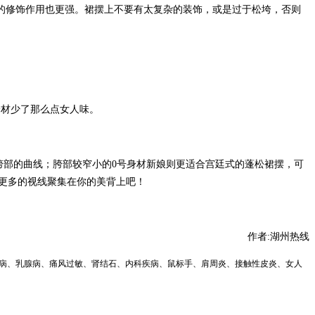
材的修饰作用也更强。裙摆上不要有太复杂的装饰，或是过于松垮，否则
身材少了那么点女人味。
胯部的曲线；胯部较窄小的0号身材新娘则更适合宫廷式的蓬松裙摆，可
更多的视线聚集在你的美背上吧！
作者:湖州热线
疾病、乳腺病、痛风过敏、肾结石、内科疾病、鼠标手、肩周炎、接触性皮炎、女人