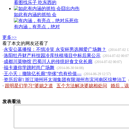
看图找乐子 吃东西的
如此有内涵的抓拍 会
有内涵，有亮点，绝对
更多>>
看了本文的网友还看了
·
永安公墓播报：不惧冷笑 永安杯男选脚爱广场舞？
(2014-07-02 1
·
洛阳牡丹财产科技园冷库扶植项目中标后果公示
(2014-07-02 00:07
·
成都川菜物馆 巴蜀川人的传统好食文化长廊
(2014-07-02 00:07)
·
福卡邀你学跳时尚广场舞
(2014-06-30 04:08)
·
王小夭：撤除亿长廊“华侈”也有价值—
(2014-06-29 12:57)
·
资历后审] 浙江湖州环太湖集团有限湖州市滨河南区综整治工
·
跟明星们学习“婆媳之道
五个方法解决婆媳相处问
婚后，该
发表看法