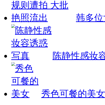
韩多位
陈静性感妆
秀色可餐的美