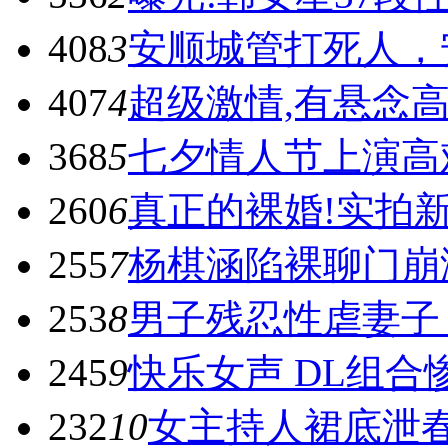
408
3
安顺城管打死人，
407
4
超级激情,有悬念高
368
5
七夕情人节上演高
260
6
真正的裸婚!实拍
255
7
杨棋涵陷裸聊门崩溃
253
8
男子残忍性虐妻子
245
9
快乐女声 DL组合
232
10
女主持人裙底泄春