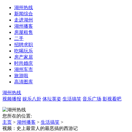
湖州热线
新闻综合
走进湖州
湖州播客
房屋租售
二手
招聘求职
吃喝玩乐
房产家居
时尚婚庆
湖州车市
旅游啦
高清图库
湖州热线
视频播报
娱乐八卦
体坛英姿
生活搞笑
音乐广场
影视看吧
您所在的位置:
主页
>
湖州播客
>
生活搞笑
>
视频：史上最雷人的最恶搞的西游记