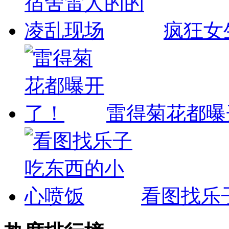
疯狂女
雷得菊花都曝
看图找乐