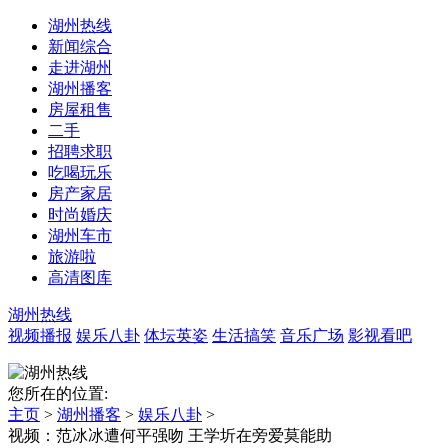
湖州热线
新闻综合
走进湖州
湖州播客
房屋租售
二手
招聘求职
吃喝玩乐
房产家居
时尚婚庆
湖州车市
旅游啦
高清图库
湖州热线
视频播报
娱乐八卦
体坛英姿
生活搞笑
音乐广场
影视看吧
您所在的位置:
主页
>
湖州播客
>
娱乐八卦
>
视频：范冰冰遭何平强吻 王学圻在旁爱莫能助