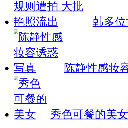
韩多位
陈静性感妆
秀色可餐的美