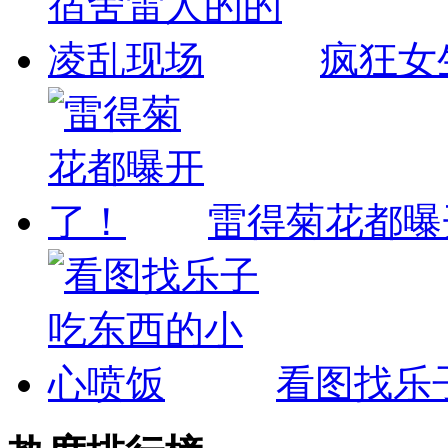
疯狂女
雷得菊花都曝
看图找乐