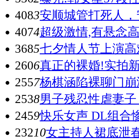
408
3
安顺城管打死人，
407
4
超级激情,有悬念高
368
5
七夕情人节上演高
260
6
真正的裸婚!实拍
255
7
杨棋涵陷裸聊门崩溃
253
8
男子残忍性虐妻子
245
9
快乐女声 DL组合
232
10
女主持人裙底泄春